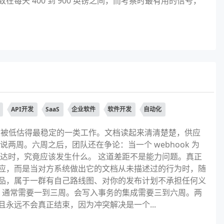
天 400 到 900 英镑之间，而考察时最有用的信号，
API开发
SaaS
企业软件
软件开发
自动化
件里被低估得最稳定的一类工作。文档读起来清清楚楚，供应
两周。六周之后，团队还在争论：当一个 webhook 为
达时，究竟应该发生什么。 这道差距不是能力问题。真正
应，而是当对方系统做出它的文档从未描述过的行为时，随
品，属于一群有自己路线图、对你的发布计划不承担任何义
，通常需要一到三周。会写入事务的集成需要三到六周。两
永远不会真正结束，因为冲突解决是一个...