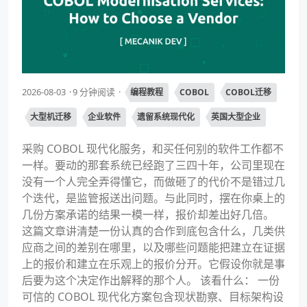
2026-08-03
9 分钟阅读
编程教程
COBOL
COBOL迁移
大型机迁移
企业软件
遗留系统现代化
英国大型企业
采购 COBOL 现代化服务，和买任何别的软件工作都不
一样。要动的那套系统已经跑了三四十年，公司里现在
没有一个人完全弄得懂它，而做砸了的代价不是错过几
个迭代，是监管报送出问题。与此同时，摆在你桌上的
几份方案承诺的结果一模一样，报价却差出好几倍。
这篇文章讲清楚一份认真的合作到底包含什么，几类供
应商之间的差别在哪里，以及哪些问题能把建立在证据
上的报价和建立在乐观上的报价分开。它假设你就是事
后要为这个决定作出解释的那个人。 该看什么： 一份
可信的 COBOL 现代化方案包含现状勘察、目标架构设