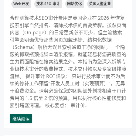
Web开发
技术 SEO 审计
网站优化
英国大型企业
合理测算技术SEO审计费用是英国企业在 2026 年恢复
搜索引擎自然排名、清除技术债的首要步骤。虽然页面
内容（On-page）的日常更新必不可少，但主流搜索
引擎会明确优待那些网页加载迅捷、结构化数据
（Schema）解析无误且索引通道干净的网站。一个隐
蔽的抓取瓶颈或脚本渲染报错，就能轻易将您高质量的
主力页面阻挡在搜索结果之外。本指南为您深入拆解专
业级技术审计的收费模式、技术交付物以及专家级排障
流程。 提升审计 ROI 建议： 只进行技术审计而不为后
续的修补工作预留“开发人员工时（实现预算）”，无异
于浪费资金。请务必确保您的团队额外划拨相当于审计
费用的 1.5 倍至 2 倍的预算，用以执行核心性能修复和
索引堵塞清理。 核心要点： 审计价...
继续阅读