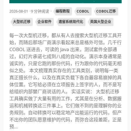
2026-08-01
9 分钟阅读
编程教程
COBOL
COBOL迁移
大型机迁移
企业软件
遗留系统现代化
英国大型企业
每一次大型机迁移，都从有人去搜索大型机迁移工具开
始，而随后那场厂商演示看起来总是格外可信。几千行
COBOL 送进去，可读的 Java 出来，测试套件全部通
过，幻灯片承诺七成到八成的自动化。演示本身通常是
诚实的，只是它跑的那份代码，行为跟你的代码毫无相
似之处。 本文梳理真实存在的工具类别，说明每一类
真正擅长什么，以及在真实负载下各自最容易崩掉的具
体位置。它写给必须在立项报告上签字的人，而不是写
给组织内部替厂商说话的人。 实话实说： 大型机迁移
工具确实做了大量有用的工作，尤其是在分析、数据搬
运和机械转换这三件事上。它们做不到的是理解你的业
务规则。自动转换可以稳定地产出能运行的代码，但产
不出你的团队愿意维护的代码，而弥合这段差距，正是
预...