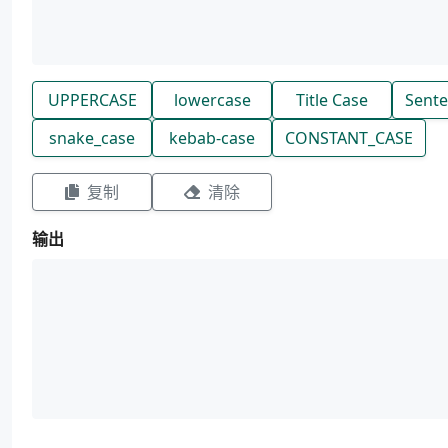
UPPERCASE
lowercase
Title Case
Sente
snake_case
kebab-case
CONSTANT_CASE
复制
清除
输出