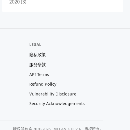
2020 (3)
LEGAL
隐私政策
服务条款
API Terms
Refund Policy
Vulnerability Disclosure
Security Acknowledgements
版权所有 © 2020-2026 [ MECANIK DEV ]。 版权所有。