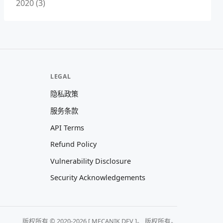
2020 (3)
LEGAL
隐私政策
服务条款
API Terms
Refund Policy
Vulnerability Disclosure
Security Acknowledgements
版权所有 © 2020-2026 [ MECANIK DEV ]。 版权所有。