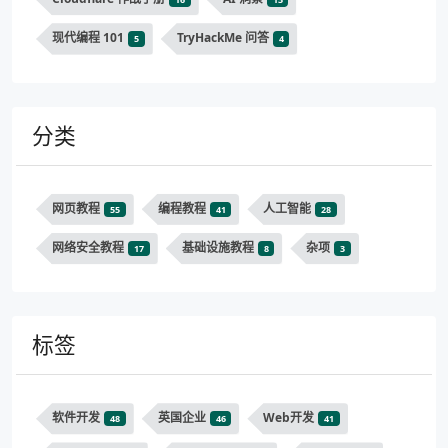
现代编程 101
TryHackMe 问答
5
4
分类
网页教程
编程教程
人工智能
55
41
28
网络安全教程
基础设施教程
杂项
17
8
3
标签
软件开发
英国企业
Web开发
48
46
41