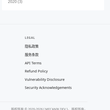
2020 (3)
LEGAL
隐私政策
服务条款
API Terms
Refund Policy
Vulnerability Disclosure
Security Acknowledgements
版权所有 © 2020-2026 [ MECANIK DEV ]。 版权所有。