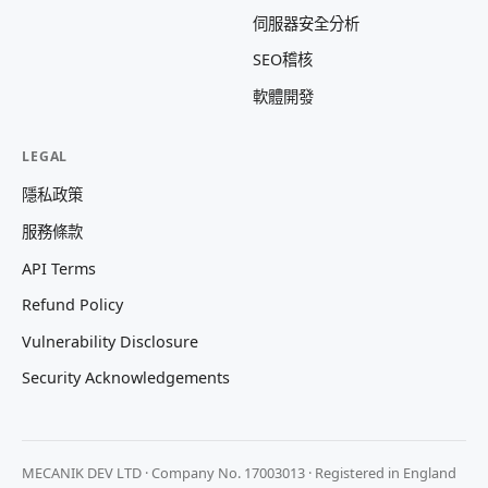
伺服器安全分析
SEO稽核
軟體開發
LEGAL
隱私政策
服務條款
API Terms
Refund Policy
Vulnerability Disclosure
Security Acknowledgements
MECANIK DEV LTD · Company No. 17003013 · Registered in England