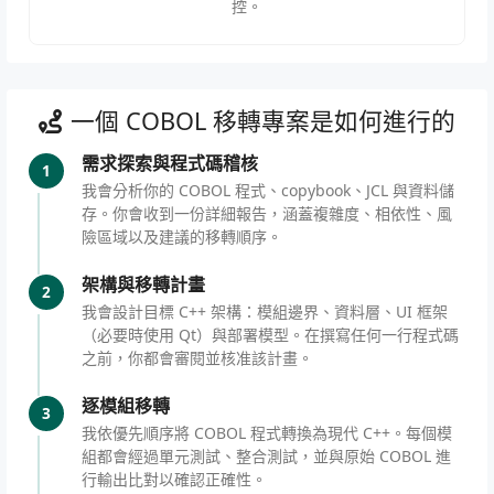
控。
一個 COBOL 移轉專案是如何進行的
需求探索與程式碼稽核
1
我會分析你的 COBOL 程式、copybook、JCL 與資料儲
存。你會收到一份詳細報告，涵蓋複雜度、相依性、風
險區域以及建議的移轉順序。
架構與移轉計畫
2
我會設計目標 C++ 架構：模組邊界、資料層、UI 框架
（必要時使用 Qt）與部署模型。在撰寫任何一行程式碼
之前，你都會審閱並核准該計畫。
逐模組移轉
3
我依優先順序將 COBOL 程式轉換為現代 C++。每個模
組都會經過單元測試、整合測試，並與原始 COBOL 進
行輸出比對以確認正確性。