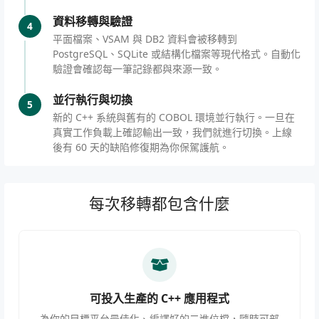
資料移轉與驗證
4
平面檔案、VSAM 與 DB2 資料會被移轉到
PostgreSQL、SQLite 或結構化檔案等現代格式。自動化
驗證會確認每一筆記錄都與來源一致。
並行執行與切換
5
新的 C++ 系統與舊有的 COBOL 環境並行執行。一旦在
真實工作負載上確認輸出一致，我們就進行切換。上線
後有 60 天的缺陷修復期為你保駕護航。
每次移轉都包含什麼
可投入生產的 C++ 應用程式
為你的目標平台最佳化、編譯好的二進位檔，隨時可部