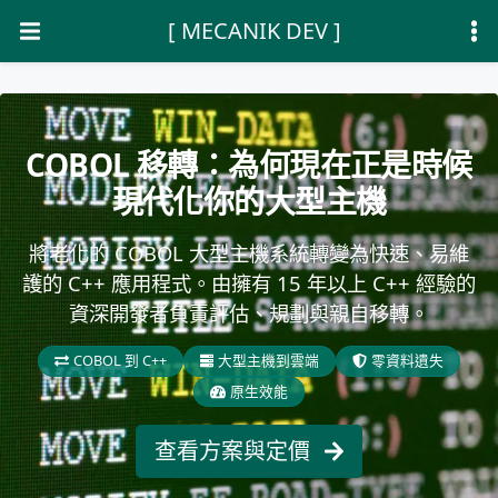
[ MECANIK DEV ]
COBOL 移轉：為何現在正是時候
現代化你的大型主機
將老化的 COBOL 大型主機系統轉變為快速、易維
護的 C++ 應用程式。由擁有 15 年以上 C++ 經驗的
資深開發者負責評估、規劃與親自移轉。
COBOL 到 C++
大型主機到雲端
零資料遺失
原生效能
查看方案與定價