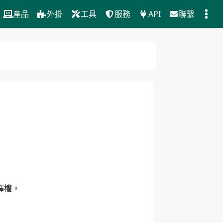
產品
外掛
工具
服務
API
聯繫
擇權。