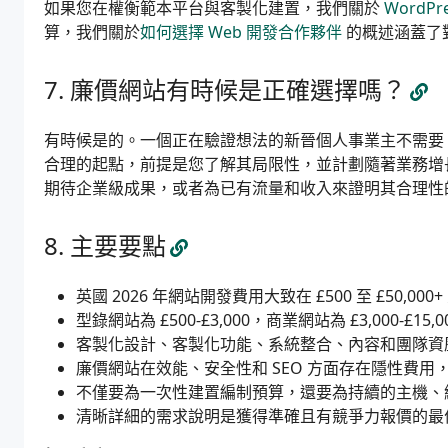
如果您在權衡範本平台與客製化建置，我們關於
WordP
算，我們關於
如何選擇 Web 開發合作夥伴
的概述涵蓋了
廉價網站有時候是正確選擇嗎？
有時候是的。一個正在驗證想法的新晉個人事業主不需要 £
合理的起點，前提是您了解其局限性，並計劃隨著業務增
期待企業級成果，或者為已有流量和收入來證明其合理性
主要要點
英國 2026 年網站開發費用大致在 £500 至 £50,
型錄網站為 £500-£3,000，商業網站為 £3,000-£15
客製化設計、客製化功能、系統整合、內容和團隊資
廉價網站在效能、安全性和 SEO 方面存在隱性費
不僅要為一次性建置編制預算，還要為持續的主機、維護
清晰詳細的需求說明是獲得準確且有競爭力報價的最