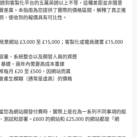
英鎊到客製化平台的五萬英鎊以上不等，這種差距並非隨意
實差異。本指南為您提供了實際的價格區間，解釋了真正推
明，使收到的報價具有可比性。
網站 £3,000 至 £15,000；客製化或電商建置 £15,000
容量、系統整合以及開發人員的資歷
O 基礎，兩年內需要高成本重建
 £20 至 £500，因網站而異
會產生模糊（通常是虛高）的價格
當您為網站開發付費時，實際上是在為一系列不同事項的組
部署。£600 的網站和 £25,000 的網站都是「網