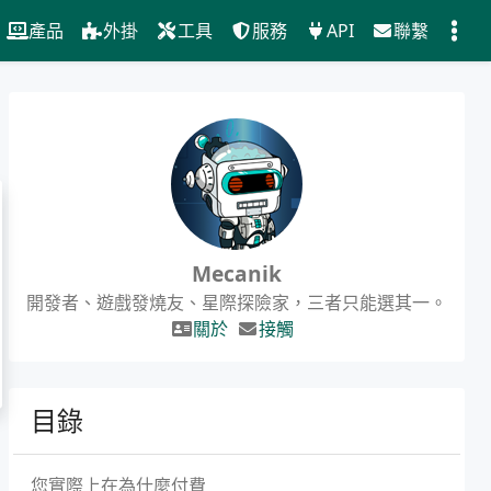
產品
外掛
工具
服務
API
聯繫
Mecanik
開發者、遊戲發燒友、星際探險家，三者只能選其一。
關於
接觸
目錄
您實際上在為什麼付費