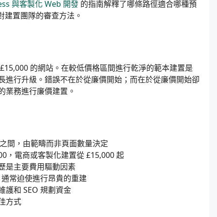
ress 與客製化 Web 開發
的指南解釋了哪條路徑適合哪種預
對建置團隊的審查方法。
15,000 的網站。在較低價格區間進行乾淨的範本建置是
長進行升級。錯誤不在於從廉價開始；而在於從廉價開始卻
的業務進行廉價建置。
000+ 之間，由範疇而非頁面數量決定
,000，電商或客製化建置從 £15,000 起
歷是主要費用驅動因素
用，通常迫使進行昂貴的重建
和 SEO 規劃資金
佳方式