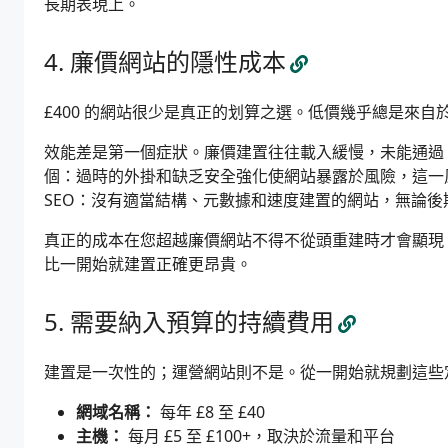
長期表現上。
廉價網站的隱性成本
£400 的網站很少是真正的划算之選。低價幾乎總是來
效能差是第一個症狀。廉價建置往往載入緩慢，未能通過 Cor
個：過時的外掛和缺乏安全強化使網站暴露於風險，這一
SEO：沒有適當結構、元數據和速度建置的網站，無論
真正的成本在您超越廉價網站不得不從頭重建時才會顯現
比一開始就建置正確更昂貴。
需要納入預算的持續費用
建置是一次性的；運營網站則不是。從一開始就規劃這些
網域名稱：
每年 £8 至 £40
主機：
每月 £5 至 £100+，取決於流量和平台