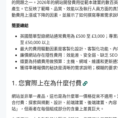
的問題之一。2026年的網站開發費用從範本建置的數百
產生。它反映了範疇、品質、效能以及執行人員方面的真
動費用上漲或下降的因素，並展示了如何撰寫專案需求說
簡要總結
英國簡單型錄網站通常費用為 £500 至 £3,000；專業商業
至 £50,000 以上
最大的費用驅動因素是客製化設計、客製化功能、內
廉價網站存在隱性費用：效能差、安全弱、缺乏 SE
還要為持續費用做預算：主機、網域、維護和更新通常每月
獲得準確報價的秘訣是清晰的需求說明；模糊的要求
您實際上在為什麼付費
網站並非單一產品，這也是為什麼單一價格從來不適用。
合付費：探索與規劃、設計、前端建置、後端建置、內容、測試和
站」，但兩者在每個組成部分的含量上差異巨大。