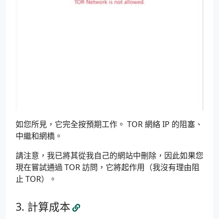
{
return
new
Response
(
html
,
{
headers
:
{
'content-type'
:
'text/html;charset=UTF-8'
,
},
status
:
403
});
}
const
response
=
await
fetch
(
request
);
return
response
;
如您所見，它完全按預期工作。 TOR 網絡 IP 的阻塞、
}
中繼和網橋。
請注意，我已將其從我自己的網站中刪除，因此如果您
現在嘗試通過 TOR 訪問，它將起作用（我沒有理由阻
止 TOR）。
計算成本