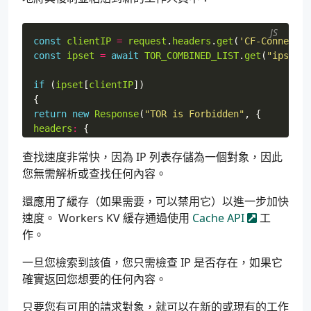
JS
const
clientIP
=
request
.
headers
.
get
(
'CF-Connectin
const
ipset
=
await
TOR_COMBINED_LIST
.
get
(
"ipset"
,
if
(
ipset
[
clientIP
])
{
return
new
Response
(
"TOR is Forbidden"
,
{
headers
:
{
'content-type'
:
'text/html;charset=UTF-8'
,
查找速度非常快，因為 IP 列表存儲為一個對象，因此
},
您無需解析或查找任何內容。
status
:
403
});
還應用了緩存（如果需要，可以禁用它）以進一步加快
}
速度。 Workers KV 緩存通過使用
Cache API
工
作。
一旦您檢索到該值，您只需檢查 IP 是否存在，如果它
確實返回您想要的任何內容。
只要您有可用的請求對象，就可以在新的或現有的工作