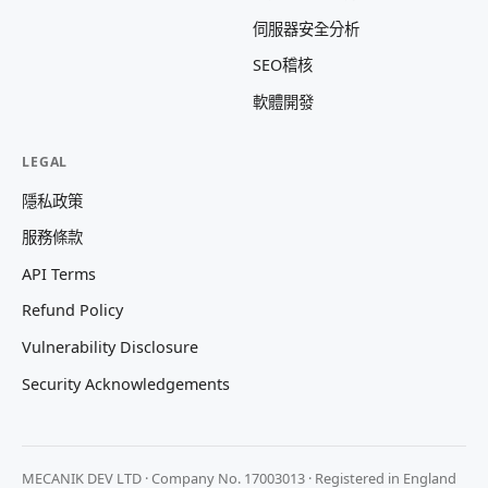
伺服器安全分析
SEO稽核
軟體開發
LEGAL
隱私政策
服務條款
API Terms
Refund Policy
Vulnerability Disclosure
Security Acknowledgements
MECANIK DEV LTD · Company No. 17003013 · Registered in England