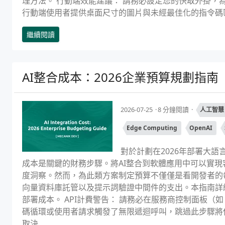
理方法。 行動端效能建議： 請務必設定您的快取外掛，
行動端使用者提供桌面尺寸的圖片與未經最佳化的指令碼區塊
繼續閱讀
AI整合成本：2026企業預算規劃指南
2026-07-25
8 分鐘閱讀
人工智慧
Edge Computing
OpenAI
對於計劃在2026年部署大語
成本是關鍵的財務步驟。將AI整合到軟體應用中可以實
度洞察。然而，為此類方案制定預算不僅僅是看開發者的每
向量資料庫託管以及提示詞驗證中間件的支出。本指南詳細
部署成本。 API計費警告： 請務必在服務商控制面板（如 Op
碼循環或使用者請求觸發了無限遞迴呼叫，跳過此步驟將使
取決...