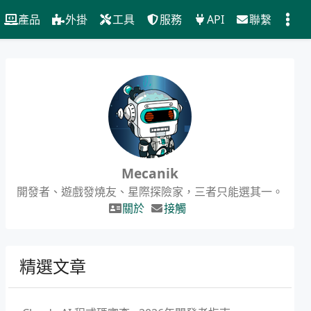
產品
外掛
工具
服務
API
聯繫
Mecanik
開發者、遊戲發燒友、星際探險家，三者只能選其一。
關於
接觸
精選文章