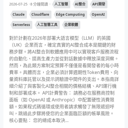
2026-07-25
8 分鐘閱讀
人工智慧
AI整合
API開發
Claude
Cloudflare
Edge Computing
OpenAI
Serverless
人工智慧工具
企業軟體
對於計劃在2026年部署大語言模型（LLM）的英國
（UK）企業而言，確定真實的AI整合成本是關鍵的財
務步驟。將AI整合到軟體應用中可以實現客戶服務流程
的自動化、提高生產力並從對話數據中釋放深度洞察。
然而，為此類方案制定預算不僅僅是看開發者的每小時
費率。具體而言，企業必須計算週期性Token費用、向
量資料庫託管以及提示詞驗證中間件的支出。本指南詳
細介紹了與客製化AI整合相關的價格結構、API運行機
制和部署成本。 API計費警告： 請務必在服務商控制
面板（如 OpenAI 或 Anthropic）中配置硬性消費限
額。如果程式碼循環或使用者請求觸發了無限遞迴呼
叫，跳過此步驟將使您的企業面臨巨額的帳單風險。
核心要點： 您的總成本取決...