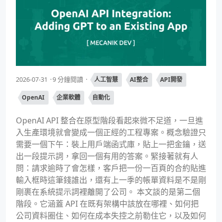
2026-07-31
9 分鐘閱讀
人工智慧
AI整合
API開發
OpenAI
企業軟體
自動化
OpenAI API 整合在原型階段看起來微不足道，一旦進
入生產環境就會變成一個正經的工程專案。概念驗證只
需要一個下午：裝上用戶端函式庫，貼上一把金鑰，送
出一段提示詞，拿回一個有用的答案。緊接著就有人
問：請求逾時了會怎樣，客戶把一份一百頁的合約貼進
輸入框時這筆錢誰出，還有上一季的帳單資料是不是剛
剛裹在系統提示詞裡離開了公司。 本文談的是第二個
階段。它涵蓋 API 在既有架構中該放在哪裡、如何把
公司資料圈住、如何在成本失控之前勒住它，以及如何