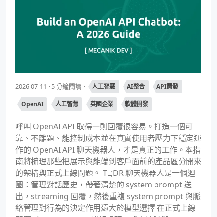
2026-07-11
5 分鐘閱讀
人工智慧
AI整合
API開發
OpenAI
人工智慧
英國企業
軟體開發
呼叫 OpenAI API 取得一則回覆很容易。打造一個可
靠、不離題、能控制成本並在真實使用者壓力下穩定運
作的 OpenAI API 聊天機器人，才是真正的工作。本指
南將梳理那些把展示與能端到客戶面前的產品區分開來
的架構與正式上線問題。 TL;DR 聊天機器人是一個迴
圈：管理對話歷史，帶著清楚的 system prompt 送
出，streaming 回覆，然後重複 system prompt 與脈
絡管理對行為的決定作用遠大於模型選擇 在正式上線