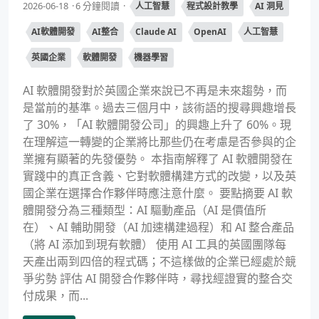
2026-06-18
6 分鐘閱讀
人工智慧
程式設計教學
AI 洞見
AI軟體開發
AI整合
Claude AI
OpenAI
人工智慧
英國企業
軟體開發
機器學習
AI 軟體開發對於英國企業來說已不再是未來趨勢，而
是當前的基準。過去三個月中，該術語的搜尋興趣增長
了 30%，「AI 軟體開發公司」的興趣上升了 60%。現
在理解這一轉變的企業將比那些仍在考慮是否參與的企
業擁有顯著的先發優勢。 本指南解釋了 AI 軟體開發在
實踐中的真正含義、它對軟體構建方式的改變，以及英
國企業在選擇合作夥伴時應注意什麼。 要點摘要 AI 軟
體開發分為三種類型：AI 驅動產品（AI 是價值所
在）、AI 輔助開發（AI 加速構建過程）和 AI 整合產品
（將 AI 添加到現有軟體） 使用 AI 工具的英國團隊每
天產出兩到四倍的程式碼；不這樣做的企業已經處於競
爭劣勢 評估 AI 開發合作夥伴時，尋找經證實的整合交
付成果，而...