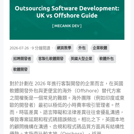
2026-07-26
9 分鐘閱讀
網頁教學
外包
企業軟體
招聘開發者
客製化軟體開發
英國大型企業
軟體外包
軟體開發
對於計劃在 2026 年進行客製開發的企業而言，在英國
軟體開發外包與更便宜的海外（Offshore）替代方案
之間權衡是一個常見的難題。海外團隊（例如印度或東
歐的開發者）最初以極低的小時費率吸引管理者。然
而，時區差異、語言障礙和法律差異往往會擾亂溝通，
導致專案延期和程式碼錯誤頻出。相比之下，英國本地
的顧問機構在溝通、合規和程式碼品質方面具有結構性
優勢。本指南比較本地（Onshore）、近岸