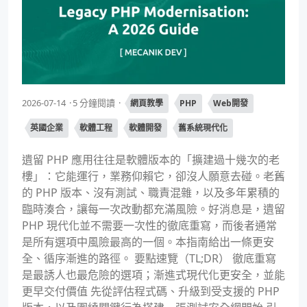
2026-07-14
5 分鐘閱讀
網頁教學
PHP
Web開發
英國企業
軟體工程
軟體開發
舊系統現代化
遺留 PHP 應用往往是軟體版本的「擴建過十幾次的老
樓」：它能運行，業務仰賴它，卻沒人願意去碰。老舊
的 PHP 版本、沒有測試、職責混雜，以及多年累積的
臨時湊合，讓每一次改動都充滿風險。好消息是，遺留
PHP 現代化並不需要一次性的徹底重寫，而後者通常
是所有選項中風險最高的一個。本指南給出一條更安
全、循序漸進的路徑。 要點速覽（TL;DR） 徹底重寫
是最誘人也最危險的選項；漸進式現代化更安全，並能
更早交付價值 先從評估程式碼、升級到受支援的 PHP