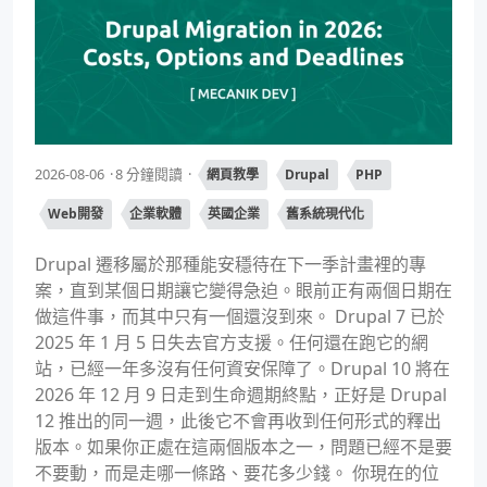
2026-08-06
8 分鐘閱讀
網頁教學
Drupal
PHP
Web開發
企業軟體
英國企業
舊系統現代化
Drupal 遷移屬於那種能安穩待在下一季計畫裡的專
案，直到某個日期讓它變得急迫。眼前正有兩個日期在
做這件事，而其中只有一個還沒到來。 Drupal 7 已於
2025 年 1 月 5 日失去官方支援。任何還在跑它的網
站，已經一年多沒有任何資安保障了。Drupal 10 將在
2026 年 12 月 9 日走到生命週期終點，正好是 Drupal
12 推出的同一週，此後它不會再收到任何形式的釋出
版本。如果你正處在這兩個版本之一，問題已經不是要
不要動，而是走哪一條路、要花多少錢。 你現在的位