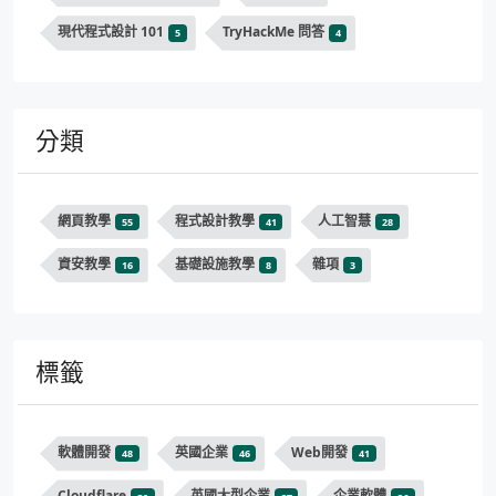
現代程式設計 101
TryHackMe 問答
5
4
分類
網頁教學
程式設計教學
人工智慧
55
41
28
資安教學
基礎設施教學
雜項
16
8
3
標籤
軟體開發
英國企業
Web開發
48
46
41