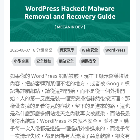
2026-08-07
8 分鐘閱讀
資安教學
Web安全
WordPress
小型企業
安全稽核
網站安全
網路安全
如果你的 WordPress 網站被駭，現在正顯示醫藥垃圾
內容、把訪客轉到某個不堪的地方，或者被 Google 標
記為詐騙網站，請從這裡開始，而不是從一個外掛開
始。人的第一反應是裝一個資安掃描器然後按清理。那
樣做去掉的是看得見的症狀，留下的是進來的路，這也
是為什麼那麼多網站幾天之內就再次被感染，而站長最
後得出結論：WordPress 本來就不安全。 並不是。幾
乎每一次入侵都是透過一個過期外掛進來的，而幾乎每
一次清理失敗，都是因為有人清掉了惡意軟體，卻沒有