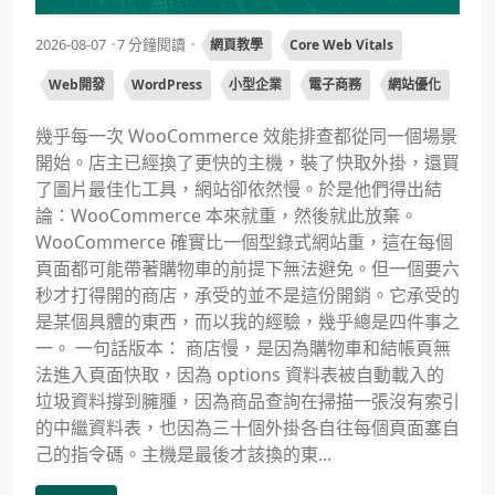
2026-08-07
7 分鐘閱讀
網頁教學
Core Web Vitals
Web開發
WordPress
小型企業
電子商務
網站優化
幾乎每一次 WooCommerce 效能排查都從同一個場景
開始。店主已經換了更快的主機，裝了快取外掛，還買
了圖片最佳化工具，網站卻依然慢。於是他們得出結
論：WooCommerce 本來就重，然後就此放棄。
WooCommerce 確實比一個型錄式網站重，這在每個
頁面都可能帶著購物車的前提下無法避免。但一個要六
秒才打得開的商店，承受的並不是這份開銷。它承受的
是某個具體的東西，而以我的經驗，幾乎總是四件事之
一。 一句話版本： 商店慢，是因為購物車和結帳頁無
法進入頁面快取，因為 options 資料表被自動載入的
垃圾資料撐到臃腫，因為商品查詢在掃描一張沒有索引
的中繼資料表，也因為三十個外掛各自往每個頁面塞自
己的指令碼。主機是最後才該換的東...