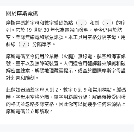
關於摩斯電碼
摩斯電碼將字母和數字編碼為點（
）和劃（
）的序
.
-
列。它於 19 世紀 30 年代為電報而發明，至今仍用於航
空、業餘無線電和緊急訊號。本工具用空格分隔字母，用
斜線（
）分隔單字。
/
摩斯電碼至今仍用於業餘（火腿）無線電、航空和海事訊
號、童軍以及無障礙裝置。人們還會用翻譯器來解謎和破
解密室線索、解碼地理藏寶提示，或基於國際摩斯字母設
計刺青和雕刻。
此翻譯器涵蓋字母 A 到 Z、數字 0 到 9 和常用標點。編碼
時，字母用空格分隔、單字用斜線分隔；解碼時接受同樣
的格式並忽略多餘空格，因此你可以從幾乎任何來源貼上
摩斯電碼並立即讀取。