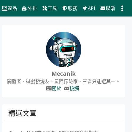
產品
外掛
工具
服務
API
聯繫
Mecanik
開發者、遊戲發燒友、星際探險家，三者只能選其一。
關於
接觸
精選文章