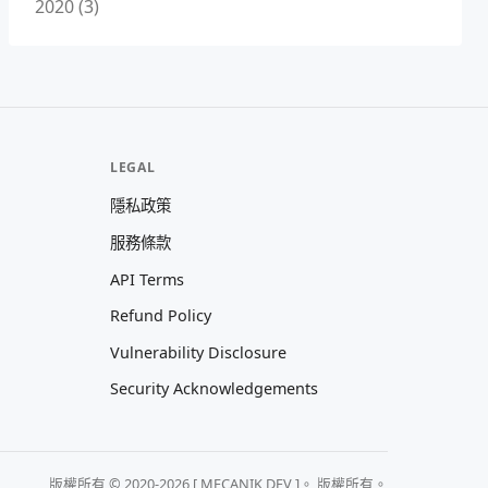
2020 (3)
LEGAL
隱私政策
服務條款
API Terms
Refund Policy
Vulnerability Disclosure
Security Acknowledgements
版權所有 © 2020-2026 [ MECANIK DEV ]。 版權所有。